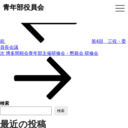
前
投
青年部役員会
togg
の
navi
投
稿
稿
ナ
ビ
前
第4回 三役・委
員長会議
次
次
博多間税会青年部主催研修会・懇親会 研修会
ゲ
の
投
ー
稿
シ
ョ
検索
ン
検索
最近の投稿